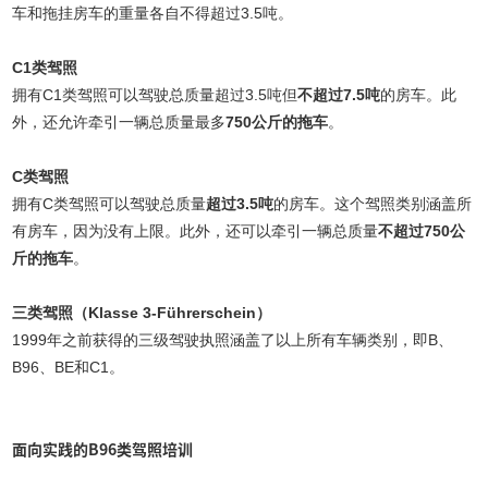
车和拖挂房车的重量各自不得超过3.5吨。
C1类驾照
拥有C1类驾照可以驾驶总质量超过3.5吨但
不超过7.5吨
的房车。此
外，还允许牵引一辆总质量最多
750公斤的拖车
。
C类驾照
拥有C类驾照可以驾驶总质量
超过3.5吨
的房车。这个驾照类别涵盖所
有房车，因为没有上限。此外，还可以牵引一辆总质量
不超过750公
斤的拖车
。
三类驾照（Klasse 3-Führerschein）
1999年之前获得的三级驾驶执照涵盖了以上所有车辆类别，即B、
B96、BE和C1。
面向实践的B96类驾照培训