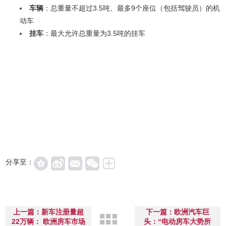
车辆
：总重量不超过3.5吨、最多9个座位（包括驾驶员）的机
动车
挂车
：最大允许总重量为3.5吨的挂车
分享至：
上一篇：新车注册量超
下一篇：欧洲汽车巨
22万辆： 欧洲房车市场
头：“电动房车大势所