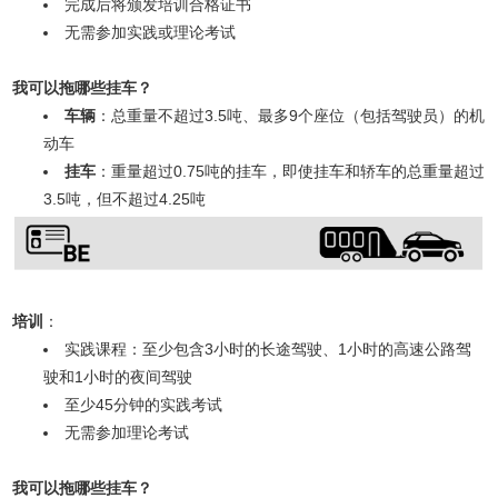
完成后将颁发培训合格证书
无需参加实践或理论考试
我可以拖哪些挂车？
车辆
：总重量不超过3.5吨、最多9个座位（包括驾驶员）的机
动车
挂车
：重量超过0.75吨的挂车，即使挂车和轿车的总重量超过
3.5吨，但不超过4.25吨
培训
：
实践课程：至少包含3小时的长途驾驶、1小时的高速公路驾
驶和1小时的夜间驾驶
至少45分钟的实践考试
无需参加理论考试
我可以拖哪些挂车？