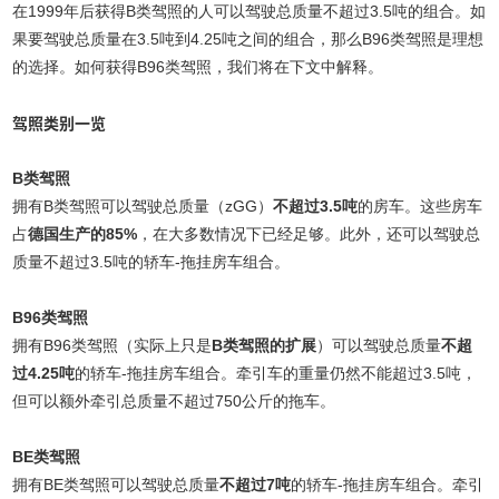
在1999年后获得B类驾照的人可以驾驶总质量不超过3.5吨的组合。如
果要驾驶总质量在3.5吨到4.25吨之间的组合，那么B96类驾照是理想
的选择。如何获得B96类驾照，我们将在下文中解释。
驾照类别一览
B类驾照
拥有B类驾照可以驾驶总质量（zGG）
不超过3.5吨
的房车。这些房车
占
德国生产的85%
，在大多数情况下已经足够。此外，还可以驾驶总
质量不超过3.5吨的轿车-拖挂房车组合。
B96类驾照
拥有B96类驾照（实际上只是
B类驾照的扩展
）可以驾驶总质量
不超
过4.25吨
的轿车-拖挂房车组合。牵引车的重量仍然不能超过3.5吨，
但可以额外牵引总质量不超过750公斤的拖车。
BE类驾照
拥有BE类驾照可以驾驶总质量
不超过7吨
的轿车-拖挂房车组合。牵引