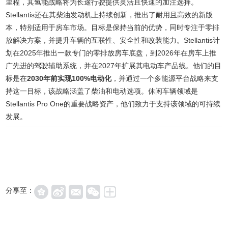
里程，其氢能战略将为长途行驶提供灵活且快速的加注选择。
Stellantis还在其柴油发动机上持续创新，推出了耐用且高效的新版
本，特别适用于房车市场。目标是保持当前的优势，同时专注于零排
放解决方案，并提升车辆的互联性、安全性和改装能力。Stellantis计
划在2025年推出一款专门的零排放房车底盘，到2026年在房车上推
广先进的驾驶辅助系统，并在2027年扩展其电动车产品线。他们的目
标是在
2030年前实现100%电动化
，并通过一个多能源平台战略来支
持这一目标，该战略涵盖了柴油和电动选项。休闲车辆领域是
Stellantis Pro One的重要战略资产，他们致力于支持该领域的可持续
发展。
分享至：