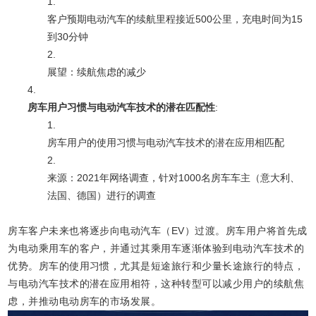
客户预期电动汽车的续航里程接近500公里，充电时间为15
到30分钟
展望：续航焦虑的减少
房车用户习惯与电动汽车技术的潜在匹配性
:
房车用户的使用习惯与电动汽车技术的潜在应用相匹配
来源：2021年网络调查，针对1000名房车车主（意大利、
法国、德国）进行的调查
房车客户未来也将逐步向电动汽车（EV）过渡。
房车用户将首先成
为电动乘用车的客户，并通过其乘用车逐渐体验到电动汽车技术的
优势。
房车的使用习惯，尤其是短途旅行和少量长途旅行的特点，
与电动汽车技术的潜在应用相符，这种转型可以减少用户的续航焦
虑，并推动电动房车的市场发展。