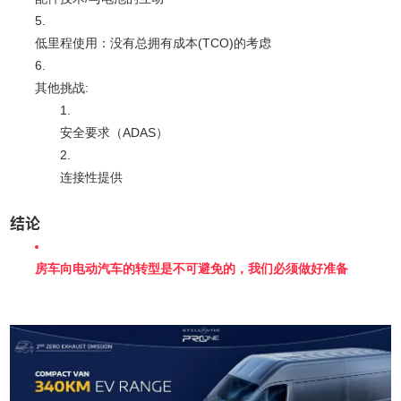
低里程使用：没有总拥有成本(TCO)的考虑
其他挑战:
安全要求（ADAS）
连接性提供
结论
房车向电动汽车的转型是不可避免的，我们必须做好准备