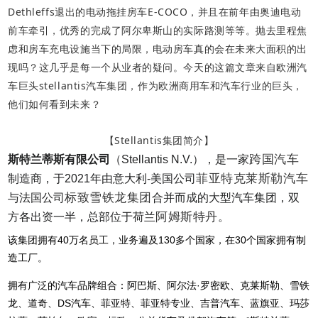
Dethleffs退出的电动拖挂房车E-COCO，并且在前年由奥迪电动
前车牵引，优秀的完成了阿尔卑斯山的实际路测等等。抛去里程焦
虑和房车充电设施当下的局限，电动房车真的会在未来大面积的出
现吗？这几乎是每一个从业者的疑问。今天的这篇文章来自欧洲汽
车巨头stellantis汽车集团，作为欧洲商用车和汽车行业的巨头，
他们如何看到未来？
【Stellantis集团简介】
跨国汽车
斯特兰蒂斯有限公司
（Stellantis N.V.），是一家
菲亚特克莱斯勒汽车
制造商，于2021年由意大利-美国公司
标致雪铁龙集团
与法国公司
合并而成的大型汽车集团，双
阿姆斯特丹
方各出资一半，总部位于荷兰
。
该集团拥有40万名员工，业务遍及130多个国家，在30个国家拥有制
造工厂。
拥有广泛的汽车品牌组合：阿巴斯、阿尔法·罗密欧、克莱斯勒、雪铁
龙、道奇、DS汽车、菲亚特、
菲亚特专业、吉普汽车、蓝旗亚、玛莎