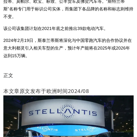
拉蒂、
莫帕尔、欧宝、标致、公羊货车及佛贺汽车等。“斯特兰蒂
斯”名称专门用于标识公司实体，而集团下各品牌的名称和标志则维持
不变。
该公司该集团计划在2021年底之前推出39款电动汽车。
2024年2月19日，斯泰兰蒂斯将深化与中国零跑汽车的合作协议并在
意大利都灵引入相关车型的生产，预计年产能将在2025年或2026年
达到15万辆。
正文
本文章原文发布于欧洲时间2024/08