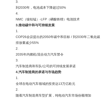
到2030年，电池成本下降超过50%
NMC（镍钴锰）-LFP（磷酸铁锂）电池技术
3.推动碳中和与可持续发展
:
COP26会议提出的2050年碳中和目标 / 到2030年二氧化碳
排放量减少55%
2035年内燃机/混合动力汽车禁令
汽车制造商和车队/公司的可持续发展承诺
4.汽车制造商的承诺与市场趋势
:
全球在电动汽车领域的投资达13万亿欧元
随着汽车制造商车型扩展，纯电动汽车市场份额增加