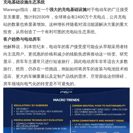
充电基础设施生态系统
Marengo指出，建立一个
强大的充电基础设施
对于电动车的广泛接受
至关重要。预计到2030年，全球将会有2400万个充电点，公共充电
站的数量也将显著增加。这种增长伴随着对清洁能源解决方案的重大
投资，从而创造了一个有利可图的充电站生态系统。
客户趋势与电动房车
他解释说，到本世纪末，电动车的客户接受度可能会从早期采用者转
向主流用户。更优惠的价格和减少的续航焦虑将推动这一转变。研究
显示，房车车主通常只进行短途旅行，因此电动房车非常适合大多数
旅行。然而，仍存在一些挑战，例如如何将房车的改装与电池技术相
适应、更大的车辆重量以及定制产品线的需求。尽管面临这些障碍，
房车领域向电气化的转变是不可避免的。