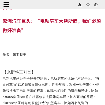
首页
>
国际资讯
>
欧洲汽车巨头：“电动房车大势所趋，我们必须做
好准备”
欧洲汽车巨头：“电动房车大势所趋，我们必须
做好准备”
作者：米斯特王
【米斯特王引言】
电动汽车已经在全球开花结果，电动房车的话题也不绝于耳。"弯
道超车"的话术频繁在媒体出现。近些年来，欧洲一些房车企业也
陆续推出了电动房车的样车，体现出前瞻性的思考和设计，比如
Knaus集团3年前在杜塞尔多夫国际房车展上首次亮相的采用E-
ducato菲亚特电动底盘打造的C型房车，比如著名制造的