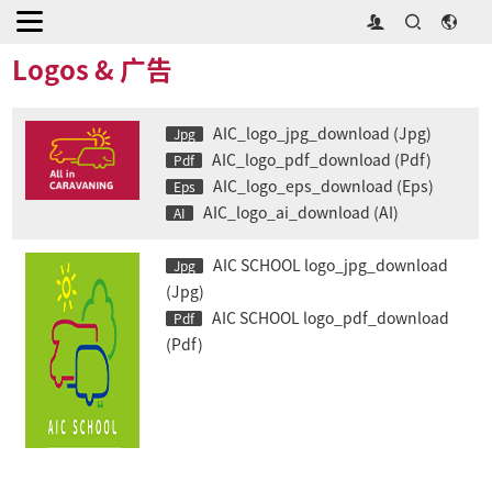
首页
>
媒体中心
>
媒体资源
>
Logos & 广告
Logos & 广告
AIC_logo_jpg_download (Jpg)
Jpg
AIC_logo_pdf_download (Pdf)
Pdf
AIC_logo_eps_download (Eps)
Eps
AIC_logo_ai_download (AI)
AI
AIC SCHOOL logo_jpg_download
Jpg
(Jpg)
AIC SCHOOL logo_pdf_download
Pdf
(Pdf)