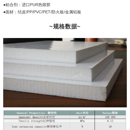
●粘合剂：进口PUR热熔胶
●面材：结皮/PP/PVC/PET/防火板/金属铝板
~规格数据~