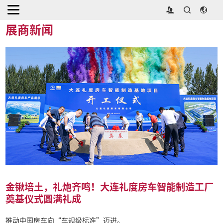
首页
>
媒体中心
>
展商新闻
展商新闻
金锹培土，礼炮齐鸣！大连礼度房车智能制造工厂
奠基仪式圆满礼成
推动中国房车向“车规级标准”迈进。