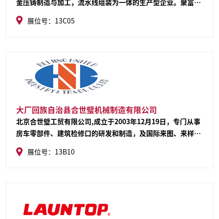
金压铸制造与加工，流水线组装为一体的生产型企业。聚富的
优势是：根据市场需求设计出更加有创意的新产品，房车室内
展位号：13C05
灯，房车室内锁以及房门锁门产品种类齐全/交货速度快/为客
户提供了定制包装以及定制产品得益于公司拥有年轻的设计团
队/经验丰富的管理干将以及专业的销售团队。
大厂回族自治县合世璧机械制造有限公司
北京合世璧工贸有限公司,成立于2003年12月19日，专门从事
房车零部件、建筑检修口的研发和制造，及国际来图、来样、
来料加工，是集机械产品设计、加工和国际贸易为一体的综合
展位号：13B10
性公司，通过了IS09001-2008质量体系认证。产品远销欧
美、澳大利亚、韩国日本、南非等国家和地区，年销售额已突
破2亿元大关。