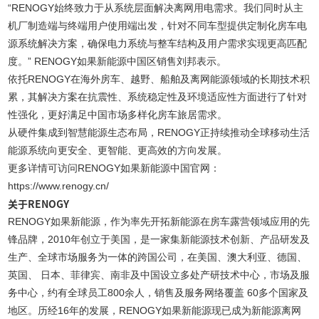
“RENOGY始终致力于从系统层面解决离网用电需求。我们同时从主
机厂制造端与终端用户使用端出发，针对不同车型提供定制化房车电
源系统解决方案，确保电力系统与整车结构及用户需求实现更高匹配
度。” RENOGY如果新能源中国区销售刘邦表示。
依托RENOGY在海外房车、越野、船舶及离网能源领域的长期技术积
累，其解决方案在抗震性、系统稳定性及环境适应性方面进行了针对
性强化，更好满足中国市场多样化房车旅居需求。
从硬件集成到智慧能源生态布局，RENOGY正持续推动全球移动生活
能源系统向更安全、更智能、更高效的方向发展。
更多详情可访问RENOGY如果新能源中国官网：
https://www.renogy.cn/
关于RENOGY
RENOGY如果新能源，作为率先开拓新能源在房车露营领域应用的先
锋品牌，2010年创立于美国，是一家集新能源技术创新、产品研发及
生产、全球市场服务为一体的跨国公司，在美国、澳大利亚、德国、
英国、 日本、菲律宾、南非及中国设立多处产研技术中心，市场及服
务中心，约有全球员工800余人，销售及服务网络覆盖 60多个国家及
地区。历经16年的发展，RENOGY如果新能源现已成为新能源离网