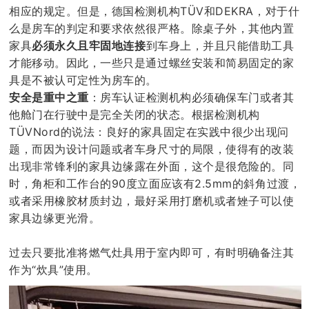
相应的规定。但是，德国检测机构TÜV和DEKRA，对于什
么是房车的判定和要求依然很严格。除桌子外，其他内置
家具
必须永久且牢固地连接
到车身上，并且只能借助工具
才能移动。因此，一些只是通过螺丝安装和简易固定的家
具是不被认可定性为房车的。
安全是重中之重
：房车认证检测机构必须确保车门或者其
他舱门在行驶中是完全关闭的状态。根据检测机构
TÜVNord的说法：良好的家具固定在实践中很少出现问
题，而因为设计问题或者车身尺寸的局限，使得有的改装
出现非常锋利的家具边缘露在外面，这个是很危险的。同
时，角柜和工作台的90度立面应该有2.5mm的斜角过渡，
或者采用橡胶材质封边，最好采用打磨机或者矬子可以使
家具边缘更光滑。
过去只要批准将燃气灶具用于室内即可，有时明确备注其
作为“炊具”使用。