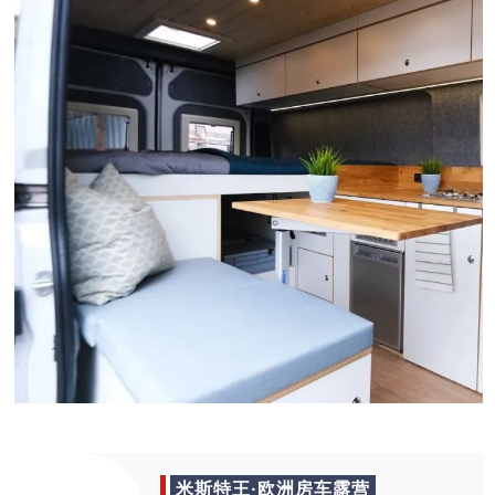
米斯特王·欧洲房车露营