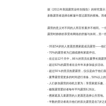
据《2011年美国露营业特别报告》的研究显
多数露营者选择在帐篷中度过露营的夜晚。而
露营的意义对不同的人而言答案并不相同。一
露营时静静的享受有网络的舒服与休闲，另一
- 35至54岁的人更愿意携家庭成员露营——
- 70%的露营者为已婚或拥有家庭伴侣。
- 在过去12个月中，86％的营员在夏季长期露
- 超过92%的露营者在去年年末参加徒步活动。
- 超过50％的营员热爱露营，仅仅是由于他们
- 夏季露营需更多的时间进行准备，50%以
- 人们参加露营的动机主要为：享受家庭乐趣
- 极限露营爱好者每年平均露营6.26次。
- 携家庭及儿童露营的人更愿意选择公共营地。
- 半数的受访者表示他们的首次露营是在7岁之