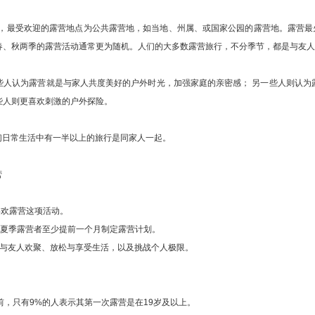
示，最受欢迎的露营地点为公共露营地，如当地、州属、或国家公园的露营地。露营最
春、秋两季的露营活动通常更为随机。人们的大多数露营旅行，不分季节，都是与友人
些人认为露营就是与家人共度美好的户外时光，加强家庭的亲密感； 另一些人则认为
些人则更喜欢刺激的户外探险。
他们日常生活中有一半以上的旅行是同家人一起。
营
喜欢露营这项活动。
上的夏季露营者至少提前一个月制定露营计划。
、与友人欢聚、放松与享受生活，以及挑战个人极限。
前，只有9%的人表示其第一次露营是在19岁及以上。