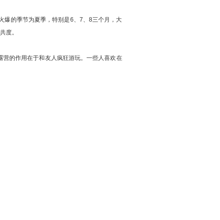
火爆的季节为夏季，特别是6、7、8三个月，大
共度。
露营的作用在于和友人疯狂游玩。一些人喜欢在