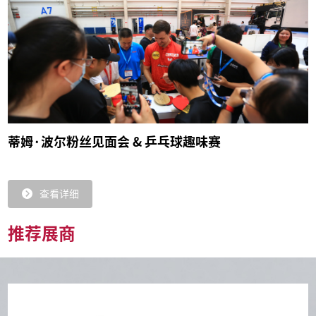
蒂姆·波尔粉丝见面会 & 乒乓球趣味赛
查看详细
推荐展商