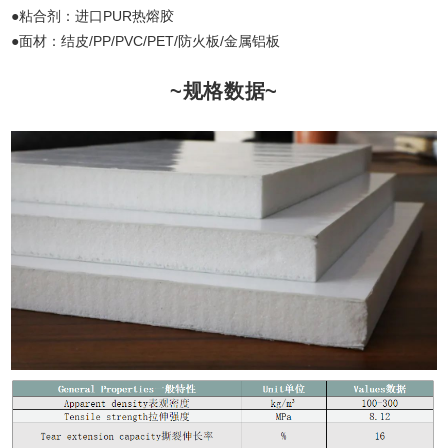
●粘合剂：进口PUR热熔胶
●面材：结皮/PP/PVC/PET/防火板/金属铝板
~规格数据~