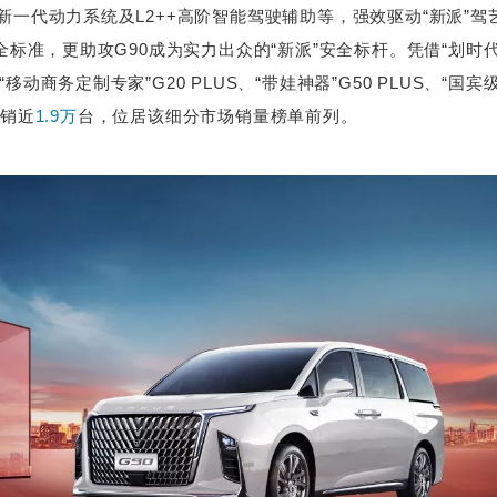
新一代动力系统及L2++高阶智能驾驶辅助等，强效驱动“新派”驾艺
安全标准，更助攻G90成为实力出众的“新派”安全标杆。凭借“划时
移动商务定制专家”G20 PLUS、“带娃神器”G50 PLUS、“国
热销近
1.9万
台，位居该细分市场销量榜单前列。