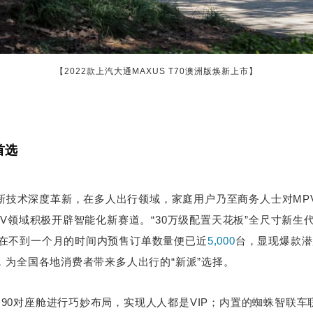
【2022款上汽大通MAXUS T70澳洲版焕新上市】
首选
新技术深度革新，在多人出行领域，家庭用户乃至商务人士对MPV
V领域积极开辟智能化新赛道。“30万级配置天花板”全尺寸新生代智
在不到一个月的时间内预售订单数量便已近
5,000
台，显现爆款潜
，为全国各地消费者带来多人出行的“新派”选择。
G90对座舱进行巧妙布局，实现人人都是VIP；内置的蜘蛛智联车