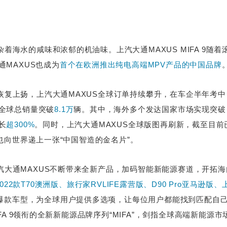
着海水的咸味和浓郁的机油味。上汽大通MAXUS MIFA 9随
MAXUS也成为
首个在欧洲推出纯电高端MPV产品的中国品牌
恢复上扬，上汽大通MAXUS全球订单持续攀升，在车企半年考中
全球总销量突破
8.1万
辆。其中，海外多个发达国家市场实现突破
长
超
300%
。同时，上汽大通MAXUS全球版图再刷新，截至目前
也向世界递上一张“中国智造的金名片”。
汽大通MAXUS不断带来全新产品，加码智能新能源赛道，开拓
2022款T70澳洲版、旅行家RVLIFE露营版、D90 Pro亚马逊
爆款车型，为全球用户提供多选项，让每位用户都能找到匹配自
FA 9领衔的全新新能源品牌序列“MIFA”，剑指全球高端新能源市