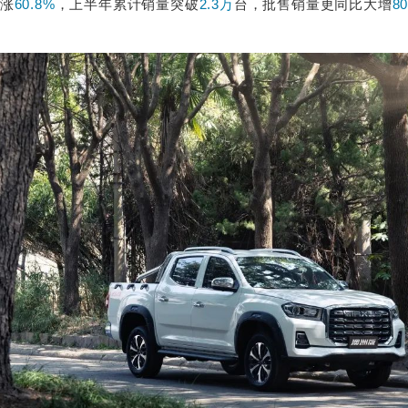
涨
60.8%
，上半年累计销量突破
2.3万
台，批售销量更同比大增
8